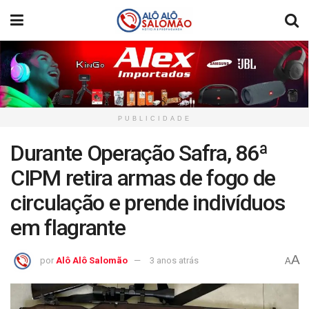
PUBLICIDADE
Durante Operação Safra, 86ª
CIPM retira armas de fogo de
circulação e prende indivíduos
em flagrante
A
por
Alô Alô Salomão
3 anos atrás
A