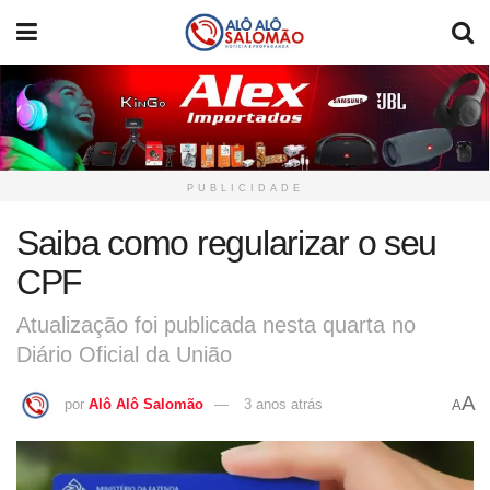
PUBLICIDADE
Saiba como regularizar o seu
CPF
Atualização foi publicada nesta quarta no
Diário Oficial da União
A
por
Alô Alô Salomão
3 anos atrás
A