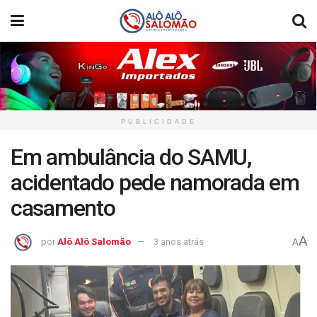
PUBLICIDADE
Em ambulância do SAMU,
acidentado pede namorada em
casamento
A
por
Alô Alô Salomão
3 anos atrás
A