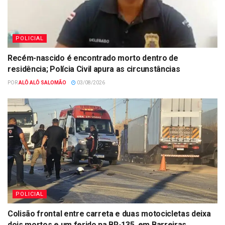
POLICIAL
Recém-nascido é encontrado morto dentro de
residência; Polícia Civil apura as circunstâncias
POR
ALÔ ALÔ SALOMÃO
03/08/2026
POLICIAL
Colisão frontal entre carreta e duas motocicletas deixa
dois mortos e um ferido na BR-135, em Barreiras