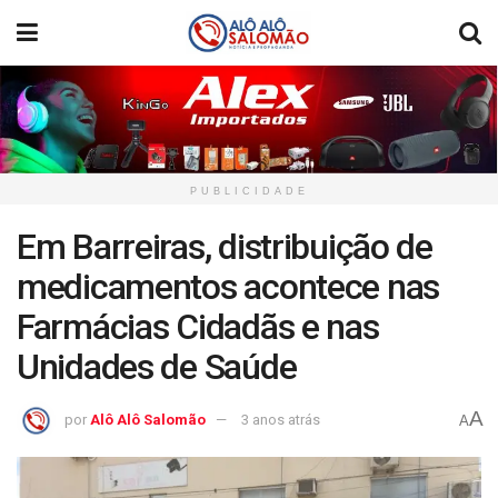
PUBLICIDADE
Em Barreiras, distribuição de
medicamentos acontece nas
Farmácias Cidadãs e nas
Unidades de Saúde
A
por
Alô Alô Salomão
3 anos atrás
A