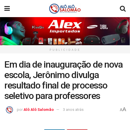
PUBLICIDADE
Em dia de inauguração de nova
escola, Jerônimo divulga
resultado final de processo
seletivo para professores
A
por
Alô Alô Salomão
3 anos atrás
A