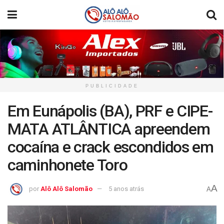
PUBLICIDADE
Em Eunápolis (BA), PRF e CIPE-
MATA ATLÂNTICA apreendem
cocaína e crack escondidos em
caminhonete Toro
A
por
Alô Alô Salomão
5 anos atrás
A