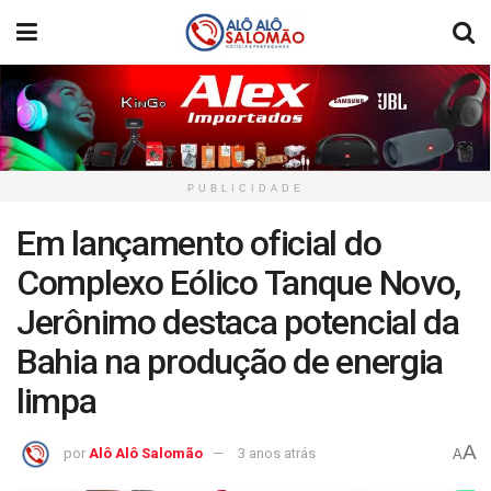
PUBLICIDADE
Em lançamento oficial do
Complexo Eólico Tanque Novo,
Jerônimo destaca potencial da
Bahia na produção de energia
limpa
A
por
Alô Alô Salomão
3 anos atrás
A