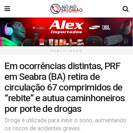
PUBLICIDADE
Em ocorrências distintas, PRF
em Seabra (BA) retira de
circulação 67 comprimidos de
“rebite” e autua caminhoneiros
por porte de drogas
Droga é utilizada para inibir o sono, aumentando
os riscos de acidentes graves.