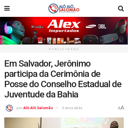
PUBLICIDADE
Em Salvador, Jerônimo
participa da Cerimônia de
Posse do Conselho Estadual de
Juventude da Bahia
A
por
Alô Alô Salomão
3 anos atrás
A