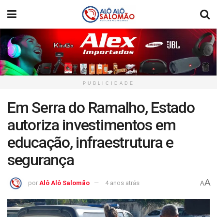
PUBLICIDADE
Em Serra do Ramalho, Estado
autoriza investimentos em
educação, infraestrutura e
segurança
A
por
Alô Alô Salomão
4 anos atrás
A