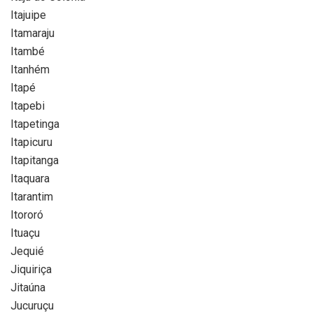
Itajuipe
Itamaraju
Itambé
Itanhém
Itapé
Itapebi
Itapetinga
Itapicuru
Itapitanga
Itaquara
Itarantim
Itororó
Ituaçu
Jequié
Jiquiriça
Jitaúna
Jucuruçu