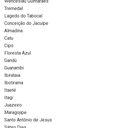
Wenceslau Guimarães
Tremedal
Lagedo do Tabocal
Conceição do Jacuípe
Almadina
Catu
Cipó
Floresta Azul
Gandú
Guanambi
Ibirataia
Ibotirama
Itaeté
Itagi
Juazeiro
Maragojipe
Santo Antônio de Jesus
Sátiro Dias