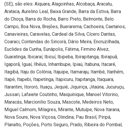
(SE), são eles: Aiquara, Alagoinhas, Alcobaça, Aracatu,
Arataca, Aurelino Leal, Baixa Grande, Barra da Estiva, Barra
do Choça, Barra do Rocha, Barro Preto, Belmonte, Belo
Campo, Boa Nova, Brejões, Buerarema, Cachoeira, Caetanos,
Canavieiras, Caravelas, Cardeal da Silva, Cícero Dantas,
Coaraci, Contendas do Sincorá, Dário Meira, Encruzilhada,
Euclides da Cunha, Eunápolis, Fátima, Firmino Alvez,
Guaratinga, Ibicaraí, Ibicuí, Ibipeba, Ibirapitanga, Ibirapuã,
Igaporã, Iguaí, Ilhéus, Inhambupe, Ipiaú, Itabuna, Itacaré,
Itagibá, Itaju do Colônia, Itajuipe, Itamaraju, Itambé, Itanhém,
Itapé, Itapebi, Itapetinga, Itapicuru, Itapitanga, Itaquara,
Itarantim, Itororó, Ituaçu, Jequié, Jiquiriça, Jitaúna, Jucuruçu,
Jussari, Lafaiete Coutinho, Maiquinique, Manoel Vitorino,
Maracás, Marcionílio Souza, Mascote, Medeiros Neto,
Miguel Calmom, Milagres, Mirante, Mutuípe, Nova Itarana,
Nova Soure, Nova Viçosa, Olindina, Pau Brasil, Piripá,
Planalto, Poções, Porto Seguro, Prado, Ribeira do Pombal,