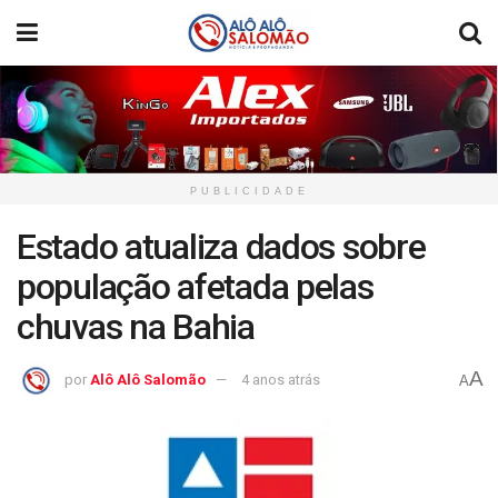
PUBLICIDADE
Estado atualiza dados sobre
população afetada pelas
chuvas na Bahia
A
por
Alô Alô Salomão
4 anos atrás
A