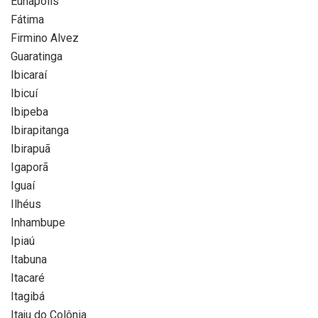
Eunápolis
Fátima
Firmino Alvez
Guaratinga
Ibicaraí
Ibicuí
Ibipeba
Ibirapitanga
Ibirapuã
Igaporã
Iguaí
Ilhéus
Inhambupe
Ipiaú
Itabuna
Itacaré
Itagibá
Itaju do Colônia