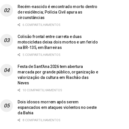
Recém-nascido é encontrado morto dentro
de residência; Polícia Civil apura as
circunstâncias
6 COMPARTILHAMENTOS
Colisão frontal entre carreta e duas
motocicletas deixa dois mortos e um ferido
na BR-135, em Barreiras
5 COMPARTILHAMENTOS
Festa de Sant’Ana 2026 tem abertura
marcada por grande público, organização e
valorização da cultura em Riachão das
Neves
10 COMPARTILHAMENTOS
Dois idosos morrem após serem
espancados em ataques violentos no oeste
da Bahia
8 COMPARTILHAMENTOS