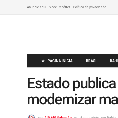
Anuncie aqui
Você Repórter
Política de privacidade
PÁGINA INICIAL
BRASIL
BAH
Estado publica 
modernizar mai
por
Alô Alô Salomão
4 anos atrás
em
Bahia