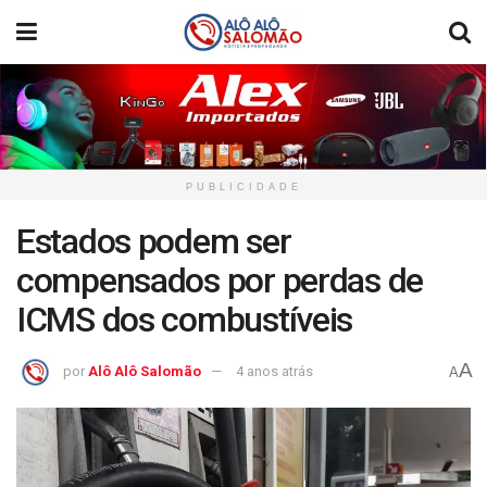
PUBLICIDADE
Estados podem ser
compensados por perdas de
ICMS dos combustíveis
A
por
Alô Alô Salomão
4 anos atrás
A