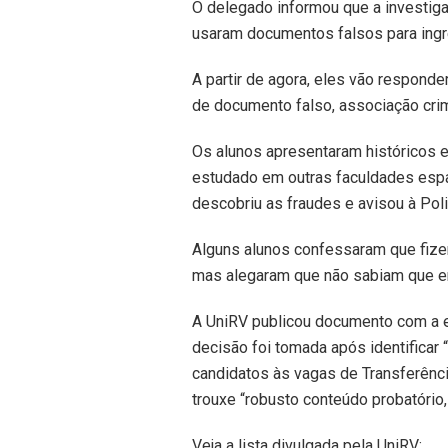
O delegado informou que a investiga
usaram documentos falsos para ingr
A partir de agora, eles vão responde
de documento falso, associação crim
Os alunos apresentaram históricos e
estudado em outras faculdades espal
descobriu as fraudes e avisou à Polic
Alguns alunos confessaram que fizer
mas alegaram que não sabiam que er
A UniRV publicou documento com a ex
decisão foi tomada após identificar
candidatos às vagas de Transferência
trouxe “robusto conteúdo probatório,
Veja a lista divulgada pela UniRV: