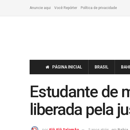
Anuncie aqui
Você Repórter
Política de privacidade
PÁGINA INICIAL
BRASIL
BAH
Estudante de m
liberada pela j
por
Alô Alô Salomão
5 anos atrás
em
Bahia