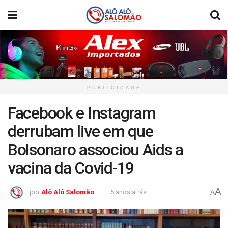
PUBLICIDADE
Facebook e Instagram
derrubam live em que
Bolsonaro associou Aids a
vacina da Covid-19
A
por
Alô Alô Salomão
5 anos atrás
A