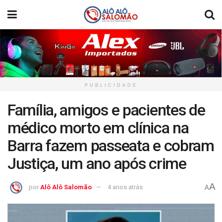
PUBLICIDADE
Família, amigos e pacientes de
médico morto em clínica na
Barra fazem passeata e cobram
Justiça, um ano após crime
A
por
Alô Alô Salomão
4 anos atrás
A