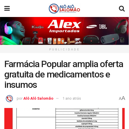
PUBLICIDADE
Farmácia Popular amplia oferta
gratuita de medicamentos e
insumos
A
por
Alô Alô Salomão
1 ano atrás
A