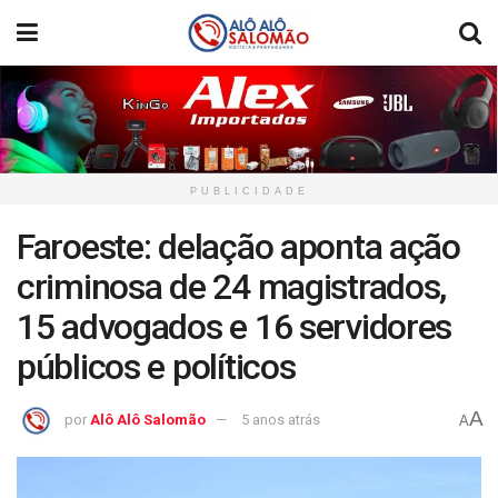
PUBLICIDADE
Faroeste: delação aponta ação
criminosa de 24 magistrados,
15 advogados e 16 servidores
públicos e políticos
A
por
Alô Alô Salomão
5 anos atrás
A