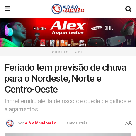
PUBLICIDADE
Feriado tem previsão de chuva
para o Nordeste, Norte e
Centro-Oeste
Inmet emitiu alerta de risco de queda de galhos e
alagamentos
A
por
Alô Alô Salomão
3 anos atrás
A