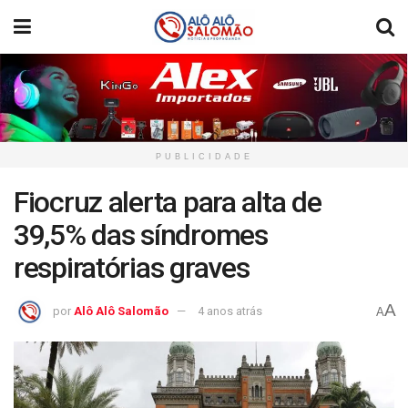
PUBLICIDADE
Fiocruz alerta para alta de
39,5% das síndromes
respiratórias graves
A
por
Alô Alô Salomão
4 anos atrás
A