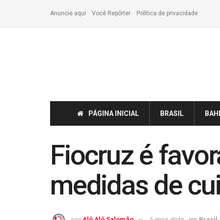
Anuncie aqui
Você Repórter
Política de privacidade
PÁGINA INICIAL
BRASIL
BAH
Fiocruz é favor
medidas de cu
por
Alô Alô Salomão
5 anos atrás
em
Brasil