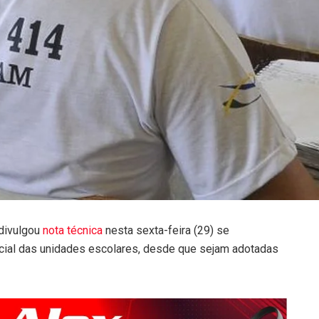
divulgou
nota técnica
nesta sexta-feira (29) se
ncial das unidades escolares, desde que sejam adotadas