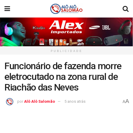
PUBLICIDADE
Funcionário de fazenda morre
eletrocutado na zona rural de
Riachão das Neves
A
por
Alô Alô Salomão
5 anos atrás
A