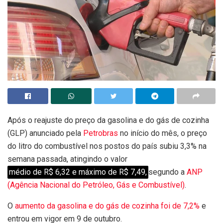
Após o reajuste do preço da gasolina e do gás de cozinha
(GLP) anunciado pela
Petrobras
no início do mês, o preço
do litro do combustível nos postos do país subiu 3,3% na
semana passada, atingindo o valor
médio de R$ 6,32 e máximo de R$ 7,49,
segundo a
ANP
(Agência Nacional do Petróleo, Gás e Combustível)
.
O
aumento da gasolina e do gás de cozinha foi de 7,2%
e
entrou em vigor em 9 de outubro.