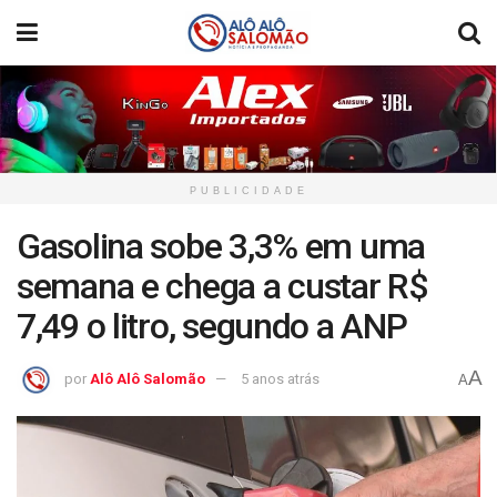
PUBLICIDADE
Gasolina sobe 3,3% em uma
semana e chega a custar R$
7,49 o litro, segundo a ANP
A
por
Alô Alô Salomão
5 anos atrás
A