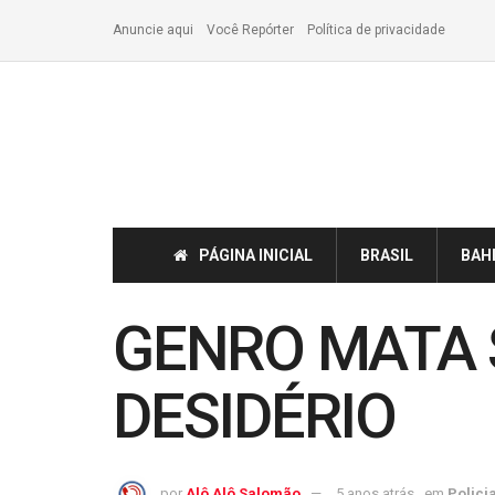
Anuncie aqui
Você Repórter
Política de privacidade
PÁGINA INICIAL
BRASIL
BAH
GENRO MATA 
DESIDÉRIO
por
Alô Alô Salomão
5 anos atrás
em
Policia