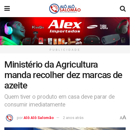
PUBLICIDADE
Ministério da Agricultura
manda recolher dez marcas de
azeite
Quem tiver o produto em casa deve parar de
consumir imediatamente
A
por
Alô Alô Salomão
2 anos atrás
A