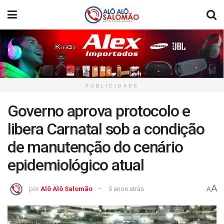
PUBLICIDADE
Governo aprova protocolo e
libera Carnatal sob a condição
de manutenção do cenário
epidemiológico atual
A
por
Alô Alô Salomão
5 anos atrás
A