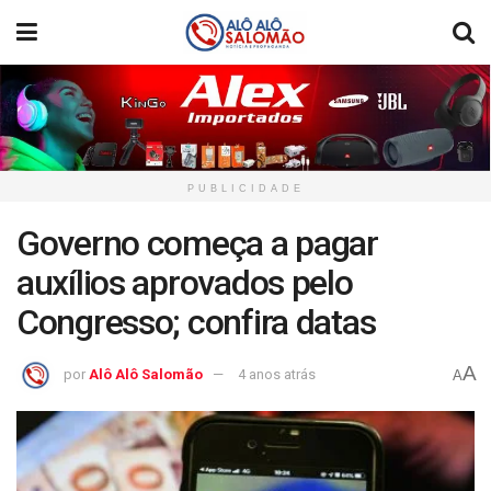
PUBLICIDADE
Governo começa a pagar
auxílios aprovados pelo
Congresso; confira datas
A
por
Alô Alô Salomão
4 anos atrás
A