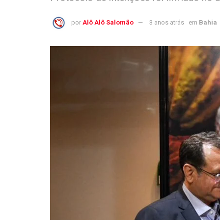
por
Alô Alô Salomão
3 anos atrás
em
Bahia