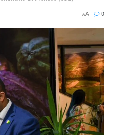
A
0
A