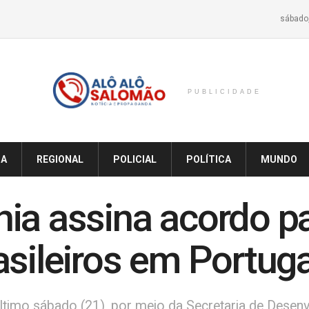
sábado,
PUBLICIDADE
IA
REGIONAL
POLICIAL
POLÍTICA
MUNDO
ia assina acordo p
asileiros em Portuga
último sábado (21), por meio da Secretaria de Des