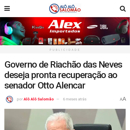
PUBLICIDADE
Governo de Riachão das Neves
deseja pronta recuperação ao
senador Otto Alencar
A
por
Alô Alô Salomão
6 meses atrás
A