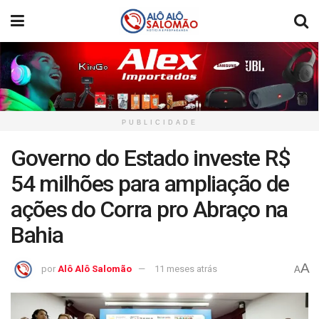
PUBLICIDADE
Governo do Estado investe R$
54 milhões para ampliação de
ações do Corra pro Abraço na
Bahia
A
por
Alô Alô Salomão
11 meses atrás
A