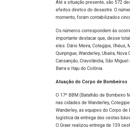
Até a situação presente, são 572 d
efeitos diretos do desastre. O númer
momento, foram contabilizados cinco
Os números correspondem às ocorrên
importante destacar que, desse tota
eles: Dário Meira, Cotegipe, Ilhéus,
Quinjingue, Wanderley, Ubaíra, Nova 
Cansanção, Cravolândia, São Miguel
Barra e Itaju do Colônia.
Atuação do Corpo de Bombeiros
O 17º BBM (Batalhão de Bombeiro Mi
nas cidades de Wanderley, Cotegip
Wanderley, as equipes do Corpo de B
logística da entrega das cestas bás
O Graer realizou entrega de 139 ces