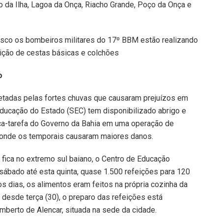
o da Ilha, Lagoa da Onça, Riacho Grande, Poço da Onça e
sco os bombeiros militares do 17º BBM estão realizando
uição de cestas básicas e colchões
o
etadas pelas fortes chuvas que causaram prejuízos em
 Educação do Estado (SEC) tem disponibilizado abrigo e
rça-tarefa do Governo da Bahia em uma operação de
s onde os temporais causaram maiores danos.
fica no extremo sul baiano, o Centro de Educação
e sábado até esta quinta, quase 1.500 refeições para 120
 dias, os alimentos eram feitos na própria cozinha da
ca, desde terça (30), o preparo das refeições está
berto de Alencar, situada na sede da cidade.