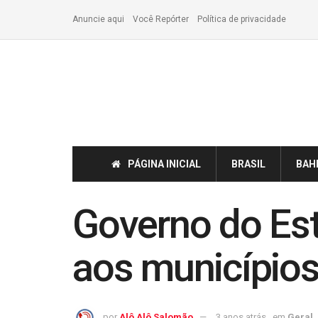
Anuncie aqui
Você Repórter
Política de privacidade
PÁGINA INICIAL
BRASIL
BAH
Governo do Es
aos municípios
por
Alô Alô Salomão
3 anos atrás
em
Geral