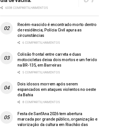
dia de vacina.
6038 COMPARTILHAMENTOS
Recém-nascido é encontrado morto dentro
de residência; Polícia Civil apura as
circunstâncias
6 COMPARTILHAMENTOS
Colisão frontal entre carreta e duas
motocicletas deixa dois mortos e um ferido
na BR-135, em Barreiras
5 COMPARTILHAMENTOS
Dois idosos morrem após serem
espancados em ataques violentos no oeste
da Bahia
8 COMPARTILHAMENTOS
Festa de Sant’Ana 2026 tem abertura
marcada por grande público, organização e
valorização da cultura em Riachão das