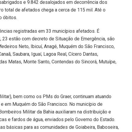
esabrigados e 9.842 desalojados em decorrência dos
o total de afetados chega a cerca de 115 mil. Até o
 óbitos.
cias registradas em 33 municípios afetados. É
l, 23 estão com decreto de Situação de Emergência, são
 Medeiros Neto, Ibicuí, Anagé, Muquém do São Francisco,
Canaã, Saubara, Iguaí, Lagoa Real, Cícero Dantas,
 das Matas, Monte Santo, Contendas do Sincorá, Mutuípe,
litar), bem como os PMs do Graer, continuam atuando
e e em Muquém do São Francisco. No município de
ombeiros Militar da Bahia auxiliaram na distribuição e
icas e fardos de água, enviados pelo Governo do Estado.
tas básicas para as comunidades de Goiabeira, Baboseira,