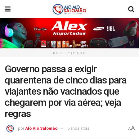
PUBLICIDADE
Governo passa a exigir
quarentena de cinco dias para
viajantes não vacinados que
chegarem por via aérea; veja
regras
A
por
Alô Alô Salomão
5 anos atrás
A