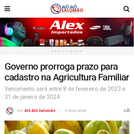
PUBLICIDADE
Governo prorroga prazo para
cadastro na Agricultura Familiar
Vencimento será entre 8 de fevereiro de 2023 e
31 de janeiro de 2024
A
por
Alô Alô Salomão
3 anos atrás
A