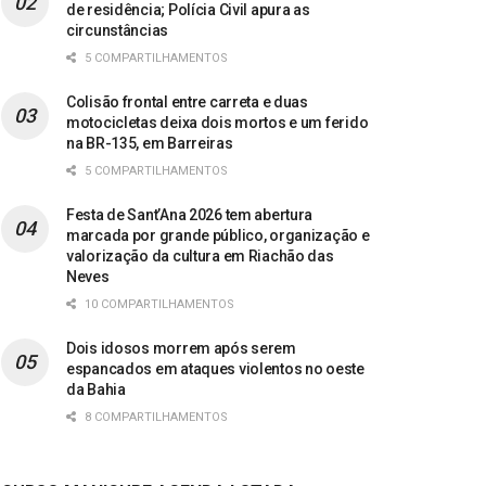
de residência; Polícia Civil apura as
circunstâncias
5 COMPARTILHAMENTOS
Colisão frontal entre carreta e duas
motocicletas deixa dois mortos e um ferido
na BR-135, em Barreiras
5 COMPARTILHAMENTOS
Festa de Sant’Ana 2026 tem abertura
marcada por grande público, organização e
valorização da cultura em Riachão das
Neves
10 COMPARTILHAMENTOS
Dois idosos morrem após serem
espancados em ataques violentos no oeste
da Bahia
8 COMPARTILHAMENTOS