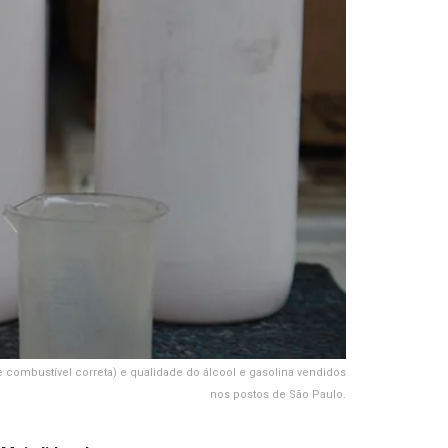
e combustível correta) e qualidade do álcool e gasolina vendidos
nos postos de São Paulo.