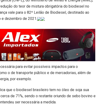
rgética (CNPE), do Ministério de Minas e Energia (MME),
 redução do teor de mistura obrigatória do biodiesel no
nça vale para o 82º Leilão de Biodiesel, destinado ao
 e dezembro de 2021.
ecessária para evitar possíveis impactos para o
omo o de transporte público e de mercadorias, além de
ergia, por exemplo.
plica que o biodiesel brasileiro tem no óleo de soja sua
 cerca de 71%, sendo o restante oriundo de sebo bovino e
 entendeu ser necessária a medida.