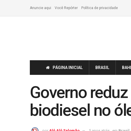
Anuncie aqui
Você Repórter
Política de privacidade
PÁGINA INICIAL
BRASIL
BAH
Governo reduz
biodiesel no ól
por
Alô Alô Salomão
5 anos atrás
em
Brasil