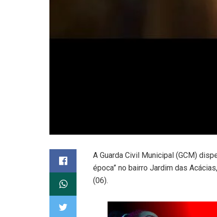
A Guarda Civil Municipal (GCM) disp
época” no bairro Jardim das Acácia
(06).