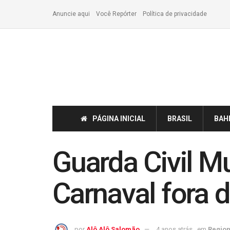
Anuncie aqui
Você Repórter
Política de privacidade
PÁGINA INICIAL
BRASIL
BAH
Guarda Civil M
Carnaval fora 
por
Alô Alô Salomão
4 anos atrás
em
Region