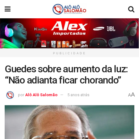
PUBLICIDADE
Guedes sobre aumento da luz:
“Não adianta ficar chorando”
A
por
Alô Alô Salomão
5 anos atrás
A