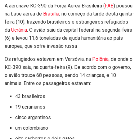
A aeronave KC-390 da Força Aérea Brasileira (
FAB
) pousou
na base aérea de
Brasília
, no começo da tarde desta quinta-
feira (10), trazendo brasileiros e estrangeiros refugiados
da
Ucrânia
. O avião saiu da capital federal na segunda-feira
(6) e levou 11,6 toneladas de ajuda humanitária ao país
europeu, que sofre invasão russa
Os refugiados estavam em Varsóvia, na
Polônia
, de onde o
KC-390 saiu, na quarta-feira (9). De acordo com o governo,
o avião trouxe 68 pessoas, sendo 14 crianças, e 10
animais. Entre os passageiros estavam:
43 brasileiros
19 ucranianos
cinco argentinos
um colombiano
oito cachorros e dois gatos