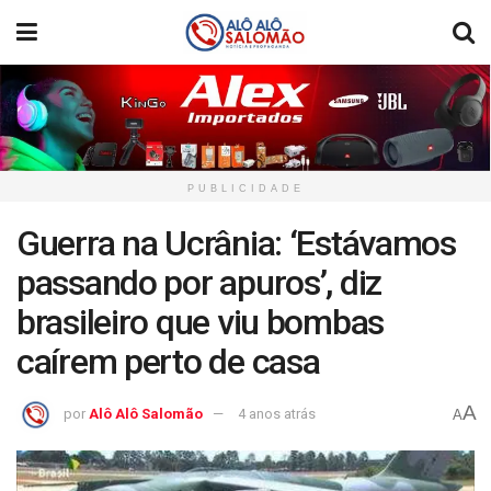
PUBLICIDADE
Guerra na Ucrânia: ‘Estávamos
passando por apuros’, diz
brasileiro que viu bombas
caírem perto de casa
A
por
Alô Alô Salomão
4 anos atrás
A