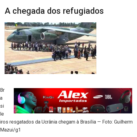
A chegada dos refugiados
Br
a
si
le
iros resgatados da Ucrânia chegam à Brasília — Foto: Guilherm
Mazui/g1