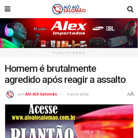
PUBLICIDADE
Homem é brutalmente
agredido após reagir a assalto
A
por
Alô Alô Salomão
4 anos atrás
A