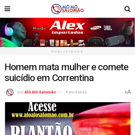
PUBLICIDADE
Homem mata mulher e comete
suicídio em Correntina
A
por
Alô Alô Salomão
4 anos atrás
A