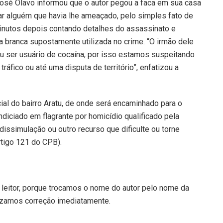
José Olavo informou que o autor pegou a faca em sua casa
r alguém que havia lhe ameaçado, pelo simples fato de
minutos depois contando detalhes do assassinato e
 branca supostamente utilizada no crime. “O irmão dele
u ser usuário de cocaína, por isso estamos suspeitando
ráfico ou até uma disputa de território”, enfatizou a
ial do bairro Aratu, de onde será encaminhado para o
 indiciado em flagrante por homicídio qualificado pela
issimulação ou outro recurso que dificulte ou torne
tigo 121 do CPB).
leitor, porque trocamos o nome do autor pelo nome da
izamos correção imediatamente.