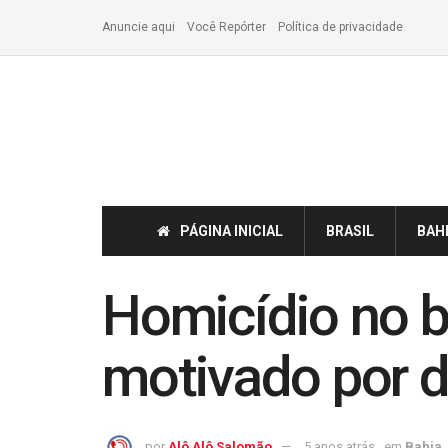
Anuncie aqui
Você Repórter
Política de privacidade
PÁGINA INICIAL
BRASIL
BAH
Homicídio no b
motivado por di
por
Alô Alô Salomão
5 anos atrás
em
Bahia