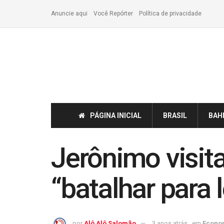
Anuncie aqui
Você Repórter
Política de privacidade
PÁGINA INICIAL
BRASIL
BAH
Jerônimo visit
“batalhar para 
por
Alô Alô Salomão
3 anos atrás
em
Econo