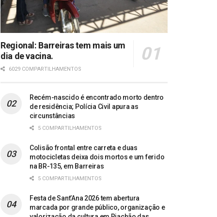
Regional: Barreiras tem mais um
dia de vacina.
6029 COMPARTILHAMENTOS
Recém-nascido é encontrado morto dentro
de residência; Polícia Civil apura as
circunstâncias
5 COMPARTILHAMENTOS
Colisão frontal entre carreta e duas
motocicletas deixa dois mortos e um ferido
na BR-135, em Barreiras
5 COMPARTILHAMENTOS
Festa de Sant’Ana 2026 tem abertura
marcada por grande público, organização e
valorização da cultura em Riachão das