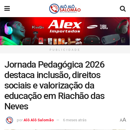
PUBLICIDADE
Jornada Pedagógica 2026
destaca inclusão, direitos
sociais e valorização da
educação em Riachão das
Neves
A
por
Alô Alô Salomão
6 meses atrás
A