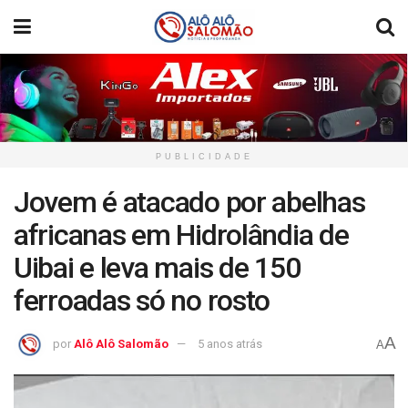
PUBLICIDADE
Jovem é atacado por abelhas
africanas em Hidrolândia de
Uibai e leva mais de 150
ferroadas só no rosto
A
por
Alô Alô Salomão
5 anos atrás
A