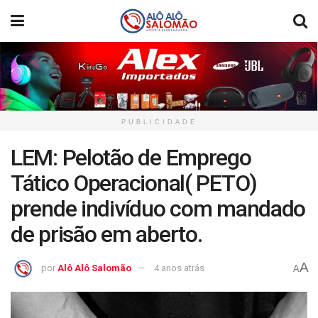
PUBLICIDADE
LEM: Pelotão de Emprego
Tático Operacional( PETO)
prende indivíduo com mandado
de prisão em aberto.
A
por
Alô Alô Salomão
4 anos atrás
A