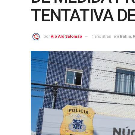
TENTATIVA DE
por
Alô Alô Salomão
1 ano atrás
em
Bahia
,
R