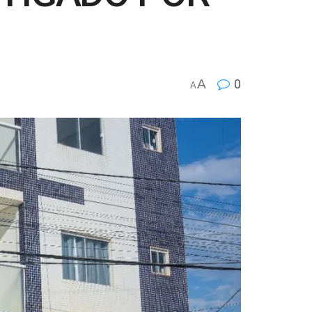
A
0
A