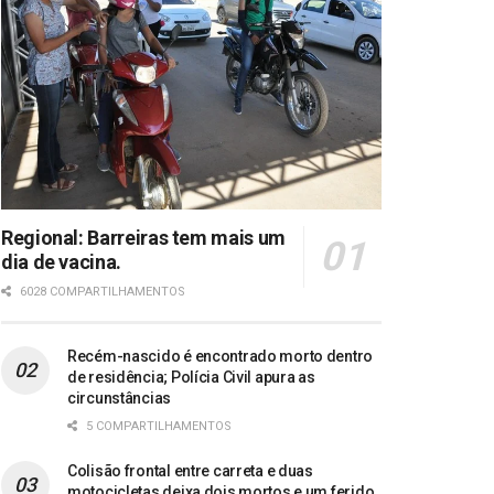
Regional: Barreiras tem mais um
dia de vacina.
6028 COMPARTILHAMENTOS
Recém-nascido é encontrado morto dentro
de residência; Polícia Civil apura as
circunstâncias
5 COMPARTILHAMENTOS
Colisão frontal entre carreta e duas
motocicletas deixa dois mortos e um ferido