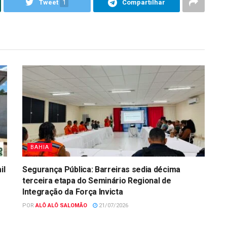
Tweet
1
Compartilhar
BAHIA
il
Segurança Pública: Barreiras sedia décima
terceira etapa do Seminário Regional de
Integração da Força Invicta
POR
ALÔ ALÔ SALOMÃO
21/07/2026