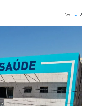
A
0
A