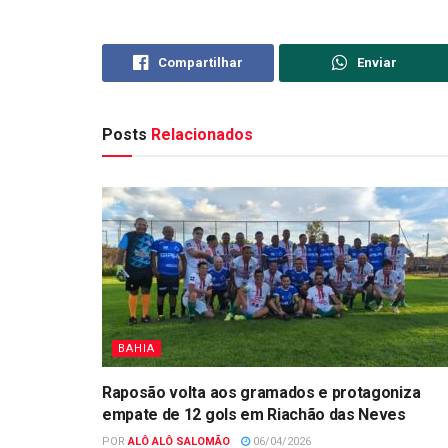
Compartilhar
Enviar
Posts
Relacionados
BAHIA
Raposão volta aos gramados e protagoniza
empate de 12 gols em Riachão das Neves
POR
ALÔ ALÔ SALOMÃO
06/04/2026