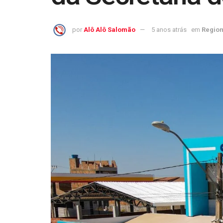
por
Alô Alô Salomão
5 anos atrás
em
Region