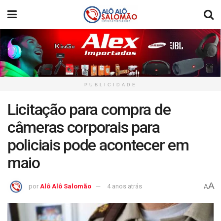
PUBLICIDADE
Licitação para compra de
câmeras corporais para
policiais pode acontecer em
maio
A
por
Alô Alô Salomão
4 anos atrás
A