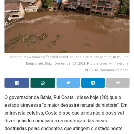
An aerial view shows a flooded street, caused due to heavy rains, in Itajuipe,
Bahia state, Brazil December 27, 2021. Picture taken with a drone.
REUTERS/Amanda Perobelli
O governador da Bahia, Rui Costa , disse hoje (28) que o
estado atravessa “o maior desastre natural da história”. Em
entrevista coletiva, Costa disse que ainda não é possível
dizer quando começará a reconstrução das áreas
destruídas pelas enchentes que atingem o estado neste