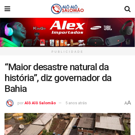
PUBLICIDADE
“Maior desastre natural da
história”, diz governador da
Bahia
A
por
Alô Alô Salomão
5 anos atrás
A