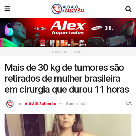
PUBLICIDADE
Mais de 30 kg de tumores são
retirados de mulher brasileira
em cirurgia que durou 11 horas
A
por
Alô Alô Salomão
5 anos atrás
A