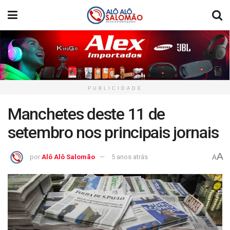
PUBLICIDADE
Manchetes deste 11 de
setembro nos principais jornais
A
por
Alô Alô Salomão
5 anos atrás
A